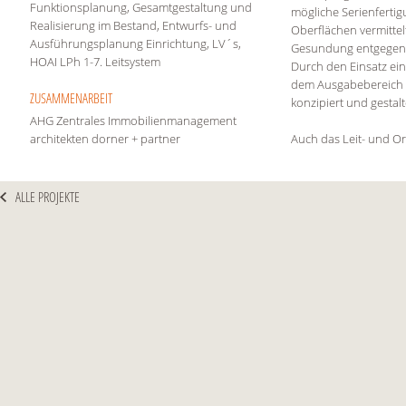
Funktionsplanung, Gesamtgestaltung und
mögliche Serienfertig
Realisierung im Bestand, Entwurfs- und
Oberflächen vermittel
Ausführungsplanung Einrichtung, LV´s,
Gesundung entgegenb
HOAI LPh 1-7. Leitsystem
Durch den Einsatz ei
dem Ausgabebereich z
ZUSAMMENARBEIT
konzipiert und gestal
AHG Zentrales Immobilienmanagement
architekten dorner + partner
Auch das Leit- und O
ALLE PROJEKTE